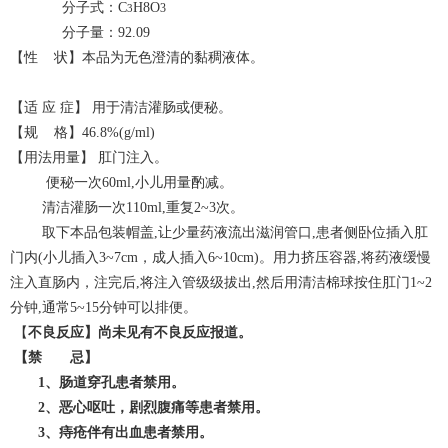
分子式：C
H
8
O
3
3
分子量：92.09
【性 状】本品为无色澄清的黏稠液体。
【适 应 症】 用于清洁灌肠或便秘。
【规 格】46.8%(g/ml)
【用法用量】 肛门注入。
便秘一次60ml,小儿用量酌减。
清洁灌肠一次110ml,重复2~3次。
取下本品包装帽盖,让少量药液流出滋润管口,患者侧卧位插入肛
门内(小儿插入3~7cm，成人插入6~10cm)。用力挤压容器,将药液缓慢
注入直肠内，注完后,将注入管级级拔出,然后用清洁棉球按住肛门1~2
分钟,通常5~15分钟可以排便。
【
不良反应
】
尚未见有不良反应报道。
【
禁 忌
】
1、肠道穿孔患者禁用。
2、恶心呕吐，剧烈腹痛等患者禁用。
3、痔疮伴有出血患者禁用。