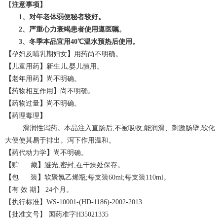
【
注意事项
】
1、对年老体弱便秘者较好。
2、严重心力衰竭患者使用遵医嘱。
3、冬季本品宜用40℃温水预热后使用。
【
孕妇及哺乳期妇女
】
用药尚不明确。
【
儿童用药
】
新生儿,婴儿慎用。
【
老年用药
】
尚不明确。
【
药物相互作用
】
尚不明确。
【
药物过量
】
尚不明确。
【
药理毒理
】
滑润性泻药。本品注入直肠后,不被吸收,能润滑、刺激肠壁,软化
大便使其易于排出。泻下作用温和。
【
药代动力学
】
尚不明确。
【
贮 藏
】
避光,密封,在干燥处保存。
【
包 装
】
软聚氯乙烯瓶;每支装60ml;每支装110ml。
【有 效 期】 24个月。
【执行标准】WS-10001-(HD-1186)-2002-2013
【批准文号】 国药准字H35021335