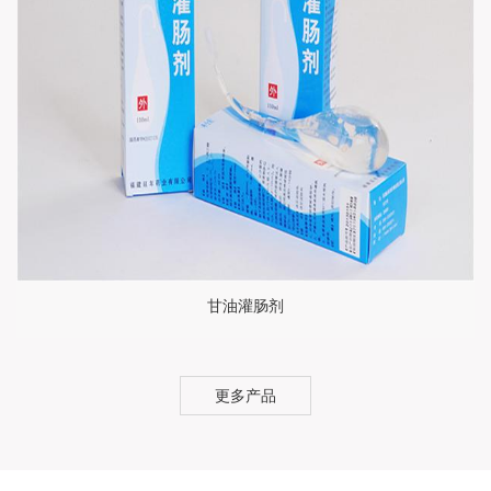
甘油灌肠剂
更多产品