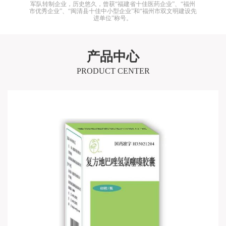
军队转制企业，历史悠久，曾获“福建省十佳医药企业”、“福州
市优秀企业”、“闽清县十佳中小型企业”和“福州市双文明建设先
进单位”称号。
产品中心
PRODUCT CENTER