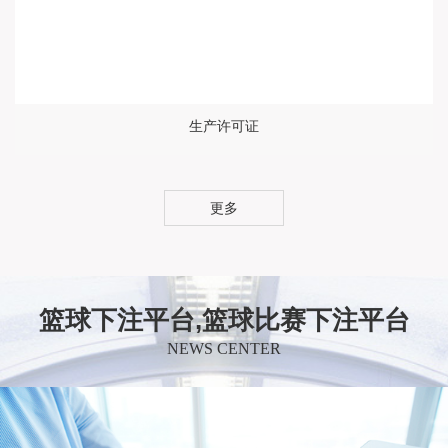
生产许可证
更多
篮球下注平台,篮球比赛下注平台
NEWS CENTER