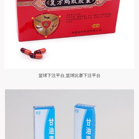
篮球下注平台,篮球比赛下注平台