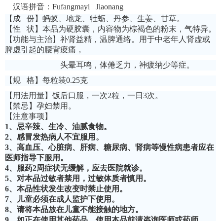
汉语拼音：
Fufangmayi Jiaonang
【
成
份
】
蚂蚁、地龙、牡蛎、
丹
参、生姜、甘草。
【性
状】本品为
硬
胶囊
，
内容物为棕褐色的粉末
，
气特异。
【
功能与主治
】
补肾益精，温脾通络。用于中老年人肾虚或
脾虚引起的腰背痠痛，
头晕耳鸣，体倦乏力，神疲纳少等症。
【
规
格
】
每粒装
0.25克
【用法用量】饭后口服，一次
2粒，一日3次。
【禁忌】孕妇禁用。
【注意事项】
1、忌辛辣、生冷、油腻食物。
2、感冒发热病人不宜服用。
3、高血压、心脏病、肝病、糖尿病、肾病等慢性病患者应在
医师指导下服用。
4、服药2周症状无缓解，应去医院就诊。
5、对本品过敏者禁用，过敏体质者慎用。
6、本品性状发生改变时禁止使用。
7、儿童必须在成人监护下使用。
8、请将本品放在儿童不能接触的地方。
9、如正在使用其他药品，使用本品前请咨询医师或药师。