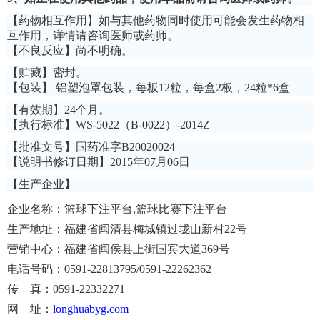
【药
物相互作用
】
如与其他药物同时使用可能会发生药物相
互作用，详情请咨询医师或药师。
【不良反应】
尚不明确。
【贮藏】密
封
。
【包装】 铝塑泡罩包装，每板12粒，每盒2板，24粒*6盒
【有效期】
24个月
。
【
执行标准
】WS-5022（B-0022）-2014Z
【批准文号】国药准字
B20020024
【
说明书修订日期
】
2015年07月06日
【生产企业】
企业名称：篮球下注平台,篮球比赛下注平台
生产地址：福建省闽清县梅城镇过垅山新村
22
号
营销中心：福建省闽侯县上街国宾大道
369
号
电话号码：
0591-22
813795/0591-22262362
传
真：
0591-22332271
网
址：
longhuabyg.com